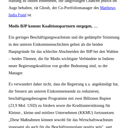
Haltung zu Indien einnehmen, die langfristigen Chancen jedoch im
Auge behalten, rät Ghosh, der Co-Portfoliomanager des
Matthews
India Fund
ist.
Modis BJP kommt Koalitionspartnern entgegen, …
Ein geringes Beschäftigungswachstum und die gedämpfte Stimmung
in den unteren Einkommensschichten gelten als die beiden
Hauptgründe für das schlechte Abschneiden der BJP bei den Wahlen
– beides Themen, die für Modis wichtigste Verbündete in Indiens
neuer Regierungskoalition von großer Bedeutung sind, so der
Manager.
Es verwundert daher nicht, dass die Regierung u.a. angekündigt hat,
die Steuern am unteren Einkommensende zu reduzieren,
beschäftigungsbezogene Programme mit zwei Billionen Rupien
(23,9 Mrd. USD) zu fördern sowie die Kreditunterstützung für
Kleinst-, kleine und mittlere Unternehmen (KKMU) fortzusetzen.
„Diese Maßnahmen können sowohl für das Wirtschaftswachstum
insgesamt als auch für die Beschäftigungslage positiv sein“, sagt