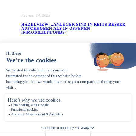
Februar 14, 2025
HAZELVIEW: „ANLEGER SIND IN REITS BESSER
AUFGEHOBEN ALS IN OFFENEN
IMMOBILIENFONDS“
Januar 14, 2025
HAZELVIEW: FÜNF GUTE
IMMOBILIENANLAGEN FÜR 2025 –
SENIORENWOHNUNGEN IN DEN USA SIND NUR
EINE DAVON
Opens in a new tab
Copyright © 2023 – present. Gerle Financial Communications. All Rights
Reserved.
English
(
Englisch
)