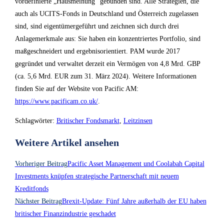
vordefinierte „Hausmeinung“ gebunden sind. Alle Strategien, die
auch als UCITS-Fonds in Deutschland und Österreich zugelassen
sind, sind eigentümergeführt und zeichnen sich durch drei
Anlagemerkmale aus: Sie haben ein konzentriertes Portfolio, sind
maßgeschneidert und ergebnisorientiert. PAM wurde 2017
gegründet und verwaltet derzeit ein Vermögen von 4,8 Mrd. GBP
(ca. 5,6 Mrd. EUR zum 31. März 2024). Weitere Informationen
finden Sie auf der Website von Pacific AM:
https://www.pacificam.co.uk/
.
Schlagwörter
:
Britischer Fondsmarkt
,
Leitzinsen
Weitere Artikel ansehen
Vorheriger Beitrag
Pacific Asset Management und Coolabah Capital
Investments knüpfen strategische Partnerschaft mit neuem
Kreditfonds
Nächster Beitrag
Brexit-Update: Fünf Jahre außerhalb der EU haben
britischer Finanzindustrie geschadet