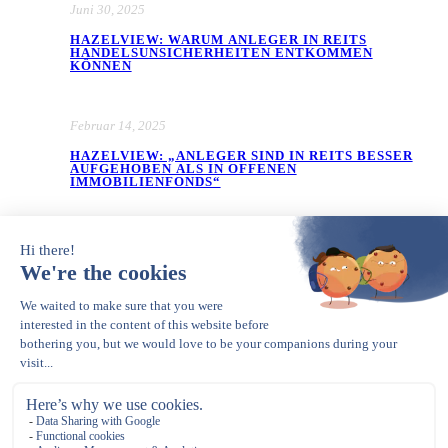
Juni 30, 2025
HAZELVIEW: WARUM ANLEGER IN REITS
HANDELSUNSICHERHEITEN ENTKOMMEN
KÖNNEN
Februar 14, 2025
HAZELVIEW: „ANLEGER SIND IN REITS BESSER
AUFGEHOBEN ALS IN OFFENEN
IMMOBILIENFONDS“
Januar 14, 2025
HAZELVIEW: FÜNF GUTE
IMMOBILIENANLAGEN FÜR 2025 –
SENIORENWOHNUNGEN IN DEN USA SIND NUR
EINE DAVON
Opens in a new tab