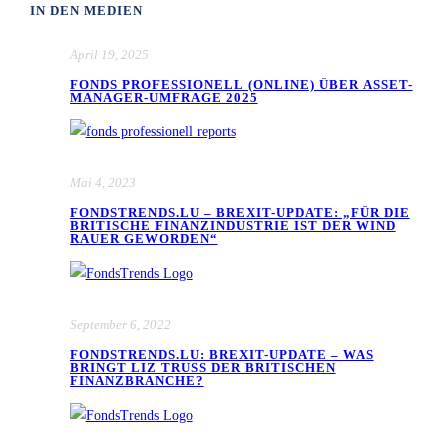
IN DEN MEDIEN
April 19, 2025
FONDS PROFESSIONELL (ONLINE) ÜBER ASSET-
MANAGER-UMFRAGE 2025
Mai 4, 2023
FONDSTRENDS.LU – BREXIT-UPDATE: „FÜR DIE
BRITISCHE FINANZINDUSTRIE IST DER WIND
RAUER GEWORDEN“
September 6, 2022
FONDSTRENDS.LU: BREXIT-UPDATE – WAS
BRINGT LIZ TRUSS DER BRITISCHEN
FINANZBRANCHE?