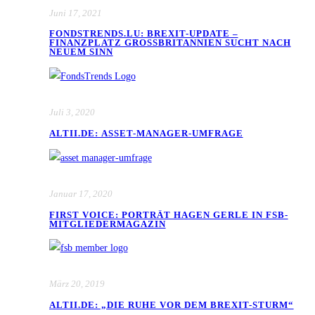
Juni 17, 2021
FONDSTRENDS.LU: BREXIT-UPDATE –
FINANZPLATZ GROSSBRITANNIEN SUCHT NACH N
EUEM SINN
Juli 3, 2020
ALTII.DE: ASSET-MANAGER-UMFRAGE
Januar 17, 2020
FIRST VOICE: PORTRÄT HAGEN GERLE IN FSB-
MITGLIEDERMAGAZIN
März 20, 2019
ALTII.DE: „DIE RUHE VOR DEM BREXIT-STURM“